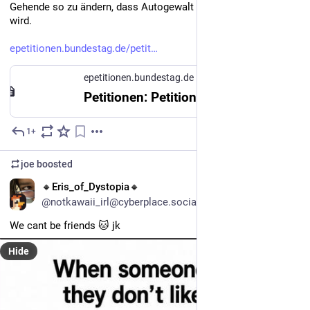
Gehende so zu ändern, dass Autogewalt regelmäßig verfolgt 
wird.
epetitionen.bundestag.de/petit
epetitionen.bundestag.de
Petitionen: Petition 201482
1+
5d
joe
boosted
EN
🔸Eris_of_Dystopia🔸
@notkawaii_irl@cyberplace.social
We cant be friends 🐱 jk
Hide