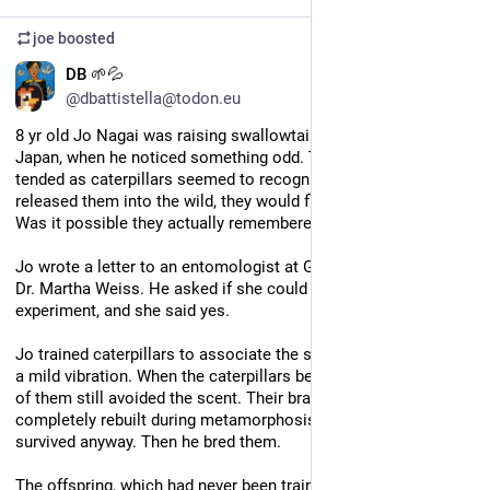
joe
boosted
EN
DB 🌱💦
@dbattistella@todon.eu
8 yr old Jo Nagai was raising swallowtail butterflies in Kobe, 
Japan, when he noticed something odd. The butterflies he had 
tended as caterpillars seemed to recognize him. When he 
released them into the wild, they would fly right back to him. 
Was it possible they actually remembered him?
Jo wrote a letter to an entomologist at Georgetown University, 
Dr. Martha Weiss. He asked if she could help him design an 
experiment, and she said yes.
Jo trained caterpillars to associate the scent of lavender with 
a mild vibration. When the caterpillars became butterflies, 70% 
of them still avoided the scent. Their brains had been 
completely rebuilt during metamorphosis, yet the memory 
survived anyway. Then he bred them.
The offspring, which had never been trained, also avoided 