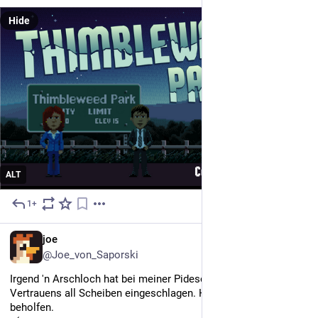
Hide
ALT
1+
Jul 29
DE
joe
@Joe_von_Saporski
Irgend 'n Arschloch hat bei meiner Pideschmiede des 
Vertrauens all Scheiben eingeschlagen. Haben sich mit MDF 
beholfen.