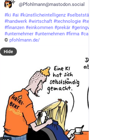
@Pfohlmann@mastodon.social
#
ki
#
ai
#
künstlicheintelligenz
#
selbstständig
#
friseur
#
frisör
#
handwerk
#
wirtschaft
#
technologie
#
testumgebung
#
geld
#
finanzen
#
einkommen
#
prekär
#
geringverdiener
#
risiko
#
unternehmer
#
unternehmen
#
firma
#
cartoon
#
karikatur
© 
pfohlmann.de/
Hide