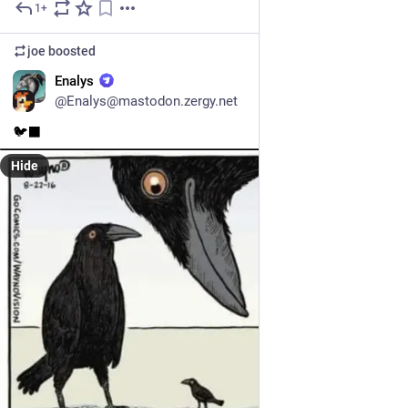
1+
4d
joe
boosted
EN
Enalys
@Enalys@mastodon.zergy.net
🐦‍⬛
Hide