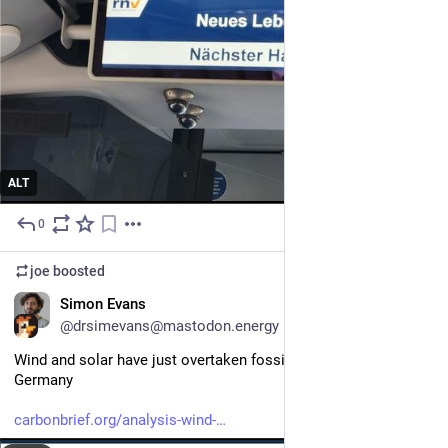
ALT
0
Jul 28
joe
boosted
EN
Simon Evans
@drsimevans@mastodon.energy
Wind and solar have just overtaken fossil-fuel power in 
Germany
carbonbrief.org/analysis-wind-