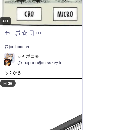
ALT
1
4d
*
joe
boosted
シャポコ🌵
@shapoco@misskey.io
らくがき
Hide