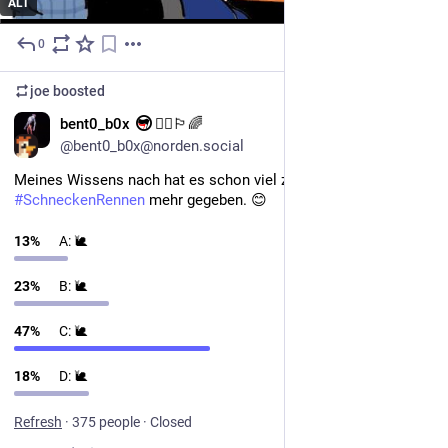
ALT
0
3d
joe
boosted
EN
bent0_b0x
🏴‍☠️🏳️‍🌈
@bent0_b0x@norden.social
Meines Wissens nach hat es schon viel zu lange kein 
#
SchneckenRennen
 mehr gegeben. 😊
13
%
A: 🐌
23
%
B: 🐌
47
%
C: 🐌
18
%
D: 🐌
Refresh
·
375 people
·
Closed