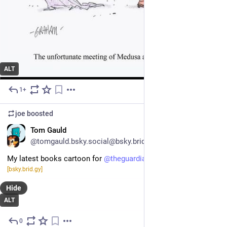
ALT
1+
Jul 25
joe
boosted
EN
Tom Gauld
@tomgauld.bsky.social@bsky.brid.gy
My latest books cartoon for 
@theguardian.com@bsky.brid.gy
[bsky.brid.gy]
Hide
ALT
0
Jul 20