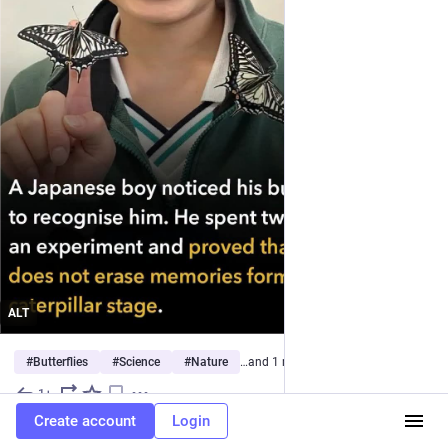
ALT
#
Butterflies
#
Science
#
Nature
…and 1 more
1+
Jul 19
Create account
Login
DE
joe