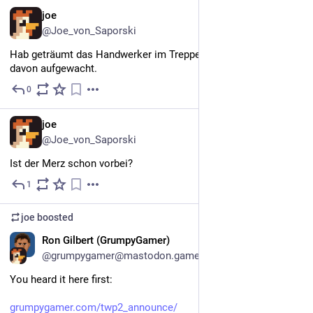
DE
joe
@Joe_von_Saporski
Hab geträumt das Handwerker im Treppenhaus rumlärmen. Bin 
davon aufgewacht.
0
5d
DE
joe
@Joe_von_Saporski
Ist der Merz schon vorbei?
1
5d
joe
boosted
EN
Ron Gilbert (GrumpyGamer)
@grumpygamer@mastodon.gamedev.place
You heard it here first:
grumpygamer.com/twp2_announce/