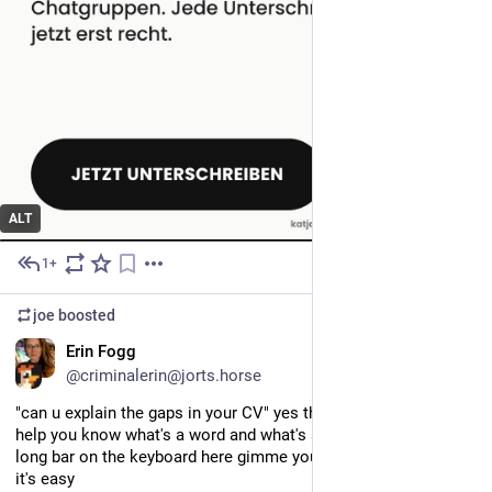
ALT
1+
1d
*
joe
boosted
EN
Erin Fogg
@criminalerin@jorts.horse
"can u explain the gaps in your CV" yes those are spaces they 
help you know what's a word and what's another word, it's the 
long bar on the keyboard here gimme your phone I can help u 
it's easy