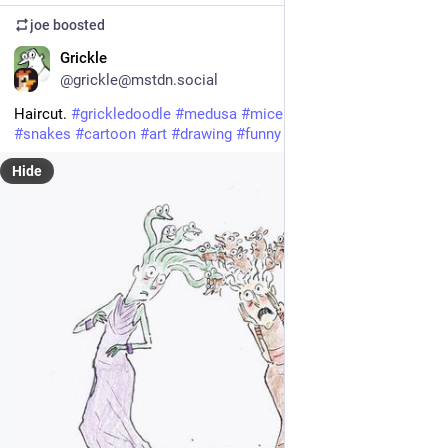
joe
boosted
EN
Grickle
@grickle@mstdn.social
Haircut. 
#
grickledoodle
#
medusa
#
mice
#
greekmythology
#
snakes
#
cartoon
#
art
#
drawing
#
funny
#
humor
Hide