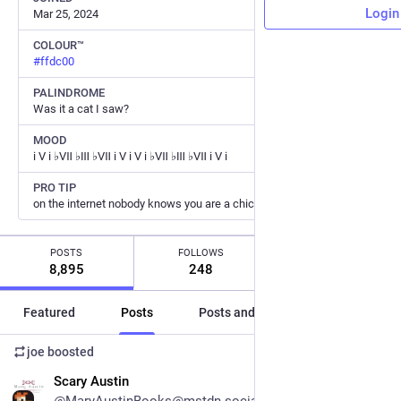
Login
Mar 25, 2024
COLOUR™
#
ffdc00
PALINDROME
Was it a cat I saw?
MOOD
ⅰ Ⅴ ⅰ ♭Ⅶ ♭Ⅲ ♭Ⅶ ⅰ Ⅴ ⅰ Ⅴ ⅰ ♭Ⅶ ♭Ⅲ ♭Ⅶ ⅰ Ⅴ ⅰ
PRO TIP
on the internet nobody knows you are a chicken
POSTS
FOLLOWS
FOLLOWERS
8,895
248
45
Featured
Posts
Posts and replies
Media
joe
boosted
EN
Scary Austin