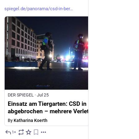
spiegel.de/panorama/csd-in-ber
DER SPIEGEL
·
Jul 25
Einsatz am Tiergarten: CSD in Berlin
abgebrochen – mehrere Verletzte
By
Katharina Koerth
1+
Jul 25