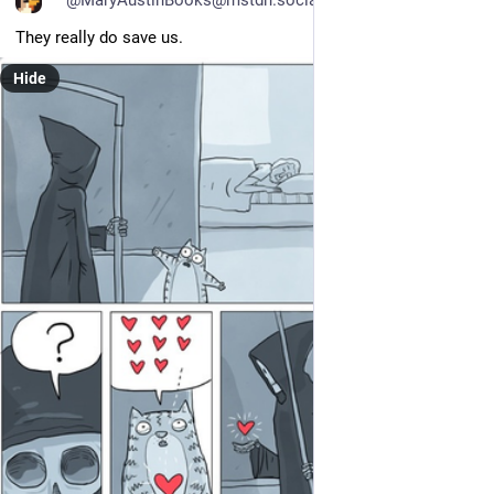
@MaryAustinBooks@mstdn.social
They really do save us.
Hide