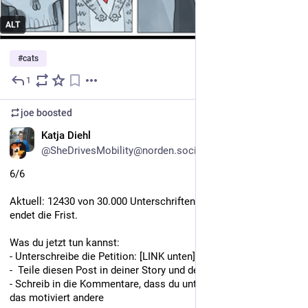
ALT
#
cats
1
1d
joe
boosted
DE
Katja Diehl
@SheDrivesMobility@norden.social
6/6
Aktuell: 12430 von 30.000 Unterschriften. Am 11. August 2026 
endet die Frist.
Was du jetzt tun kannst:
- Unterschreibe die Petition: [LINK unten]
-  Teile diesen Post in deiner Story und deinen Chatgruppen
- Schreib in die Kommentare, dass du unterschrieben hast – 
das motiviert andere