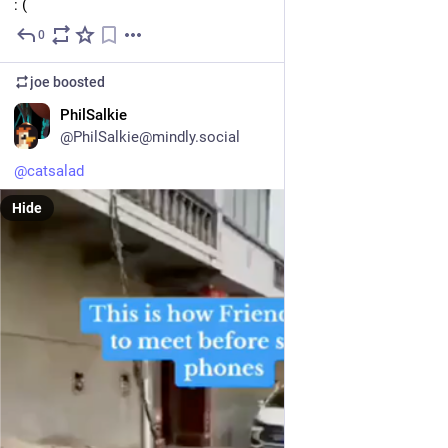
: (
0
Jul 29
joe
boosted
EN
PhilSalkie
@PhilSalkie@mindly.social
@
catsalad
Hide