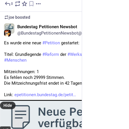
0
Jul 28
joe
boosted
DE
Bundestag Petitionen Newsbot
@BundestagPetitionenNewsbot@mastodon.social
Es wurde eine neue 
#
Petition
 gestartet:
Titel: Grundlegende 
#
Reform
 der 
#
Werkstätten
 für behinderte 
#
Menschen
Mitzeichnungen: 1
Es fehlen noch 29999 Stimmen.
Die Mitzeichnungsfrist endet in 42 Tagen am 08.09.2026.
Link: 
epetitionen.bundestag.de/petit
Hide