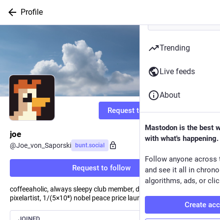
Profile
Trending
Live feeds
About
Request to follow
Mastodon is the best 
joe
with what's happening.
@
Joe_von_Saporski
bunt.social
Follow anyone across 
Request to follow
and see it all in chron
algorithms, ads, or clic
coffeeaholic, always sleepy club member, discordian pope,
pixelartist, 1/(5×10⁸) nobel peace price laureate 2012
Create ac
JOINED