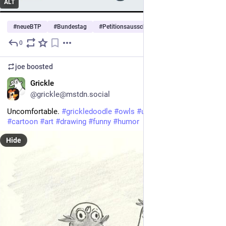
ALT
#
neueBTP
#
Bundestag
#
Petitionsausschuss
0
Jul 28
joe
boosted
EN
Grickle
@grickle@mstdn.social
Uncomfortable. 
#
grickledoodle
#
owls
#
upsidedown
#
twist
#
cartoon
#
art
#
drawing
#
funny
#
humor
Hide