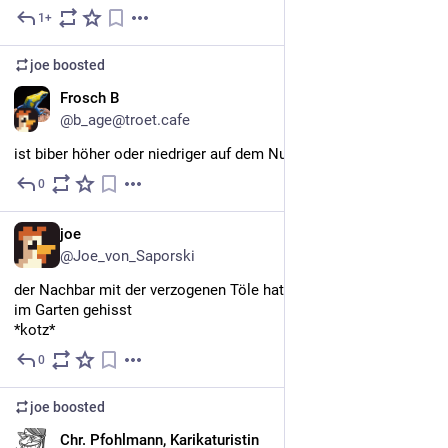
1+
Dec 5, 2025
joe
boosted
DE
Frosch B
@b_age@troet.cafe
ist biber höher oder niedriger auf dem NutriaScore als bisam?
0
3d
DE
joe
@Joe_von_Saporski
der Nachbar mit der verzogenen Töle hat ne Deutschlandfahne 
im Garten gehisst
*kotz*
0
3d
joe
boosted
DE
Chr. Pfohlmann, Karikaturistin