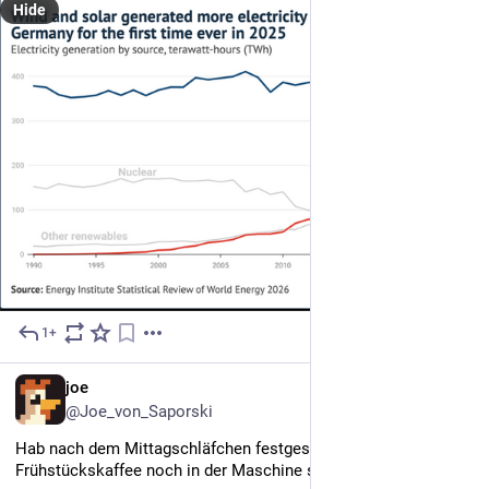
Hide
1+
Jul 28
DE
joe
@Joe_von_Saporski
Hab nach dem Mittagschläfchen festgestellt, dass mein 
Frühstückskaffee noch in der Maschine steht m)