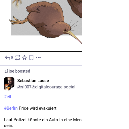
0
Jul 13
joe
boosted
DE
Sebastian Lasse
@sl007@digitalcourage.social
#
eil
#
Berlin
 Pride wird evakuiert. 
Laut Polizei könnte ein Auto in eine Menschenmenge gefahren 
sein. 