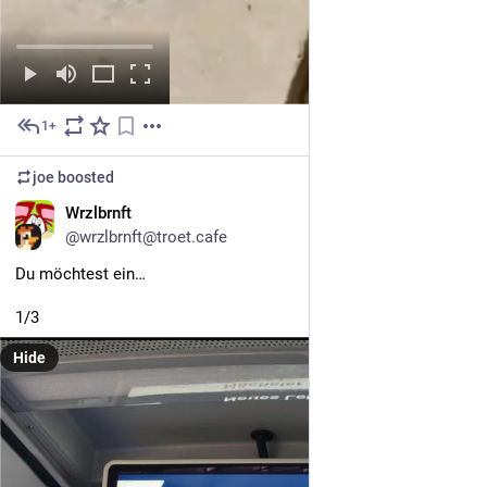
1+
Jul 29
joe
boosted
DE
Wrzlbrnft
@wrzlbrnft@troet.cafe
Du möchtest ein…
1/3
Hide