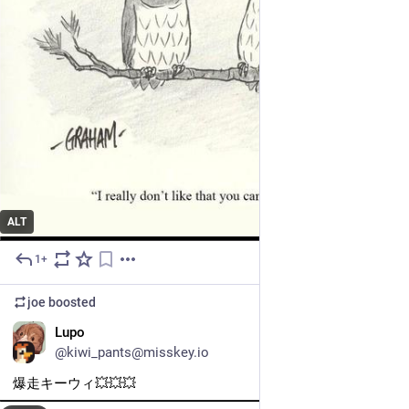
ALT
1+
Jul 27
joe
boosted
Lupo
@kiwi_pants@misskey.io
爆走キーウィ💥💥💥