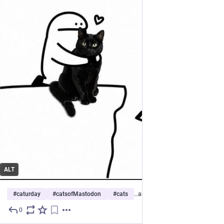
ALT
#
caturday
#
catsofMastodon
#
cats
…and 6 more
0
5d