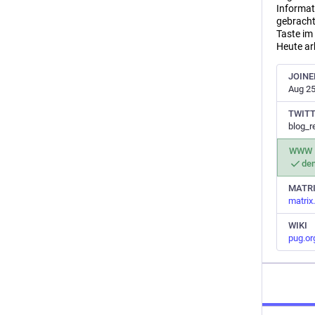
Informati
gebracht
Taste im
Heute arb
JOINE
Aug 25
TWIT
blog_r
WWW
de
MATR
matrix
WIKI
pug.or