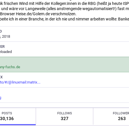
k frischen Wind mit Hilfe der Kollegen:innen in die RBG (heißt ja heute ISP
 und wäre vor Langeweile (alles anstrengende wegautomatisiert!) fast mi
 Browser Heise.de/Golem.de verschmolzen.
eite ich in einer Branche, in der ich nie und nimmer arbeiten wollte: Ban
D
, 2018
TER
eloaded
nny-fuchs.de
IX
.to/#/@linuxmail:matrix.
g
POSTS
FOLLOWS
FOLLOWE
30,136
327
263