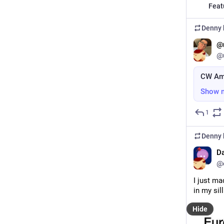
Feat
Denny
@
@
CW Am
Show 
1
Denny
Da
@d
I just mad
in my sil
Hide