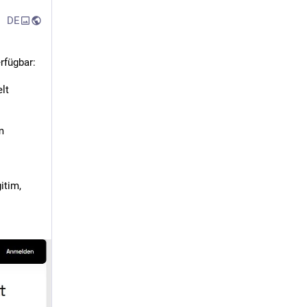
DE
erfügbar:
t 
 
tim, 