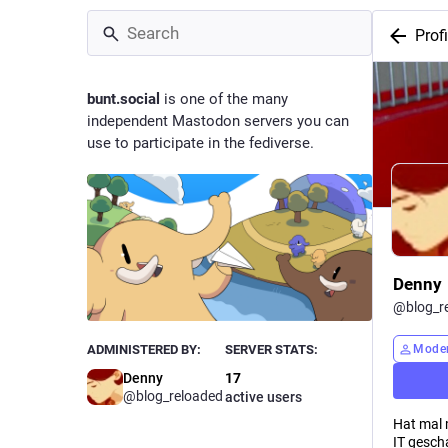
Profi
bunt.social
is one of the many
independent Mastodon servers you can
use to participate in the fediverse.
Denny
@
blog_r
Moder
ADMINISTERED BY:
SERVER STATS:
Denny
17
@blog_reloaded
active users
Hat mal 
IT gesch