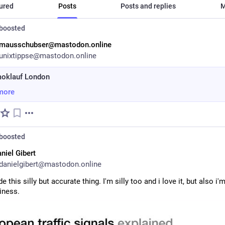
ured
Posts
Posts and replies
M
boosted
mausschubser@mastodon.online
unixtippse@mastodon.online
oklauf London
more
boosted
niel Gibert
anielgibert@mastodon.online
e this silly but accurate thing. I'm silly too and i love it, but also i'
liness.