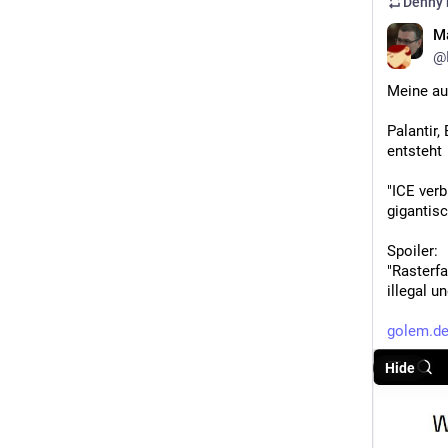
Denny
M
@
Meine au
Palantir,
entsteht
"ICE ver
gigantis
Spoiler:
"Rasterfa
illegal u
golem.de
Hide