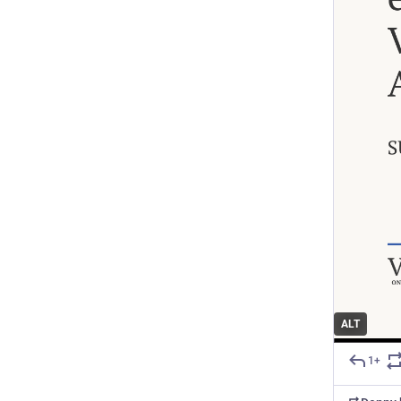
ALT
1+