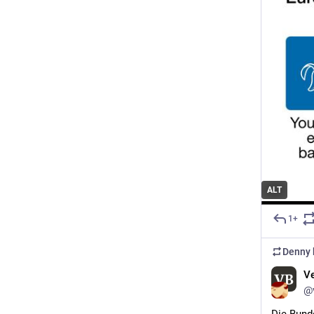
ALT
1+
Denny
V
@v