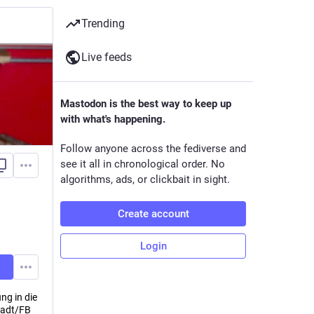
Trending
Live feeds
Mastodon is the best way to keep up
with what's happening.
Follow anyone across the fediverse and
see it all in chronological order. No
algorithms, ads, or clickbait in sight.
Create account
Login
ng in die
tadt/FB