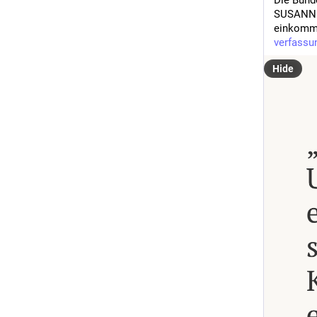
Die Bunde
SUSANNE 
einkomme
verfassu
Hide