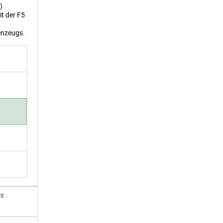
)
t der F5
kenzeugs.
RS