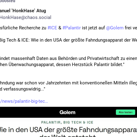
boosted
anuel 'HonkHase' Atug
HonkHase@chaos.social
sfürliche Recherche zu 
#
ICE
 & 
#
Palantir
 ist jetzt auf 
@
Golem
 frei v
 Big Tech & ICE: Wie in den USA der größte Fahndungsapparat der Wel
bindet massenhaft Daten aus Behörden und Privatwirtschaft zu einem
chen Überwachungsapparat, dessen Herzstück Palantir bildet."
hndung war schon vor Jahrzehnten mit konventionellen Mitteln illegi
nd verfassungswidrig..."
/news/palantir-big-tec