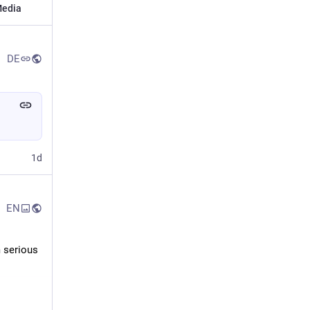
edia
DE
1d
EN
m serious 