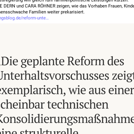
sregierung will gleich fünf familienpolitische Leistungen kürzen.
DERN und CARA RÖHNER zeigen, wie das Vorhaben Frauen, Kinder
nsschwache Familien weiter prekarisiert.
ngsblog.de/reform-unte