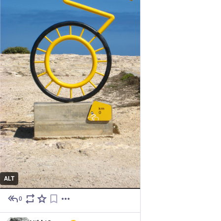
ALT
0
2h