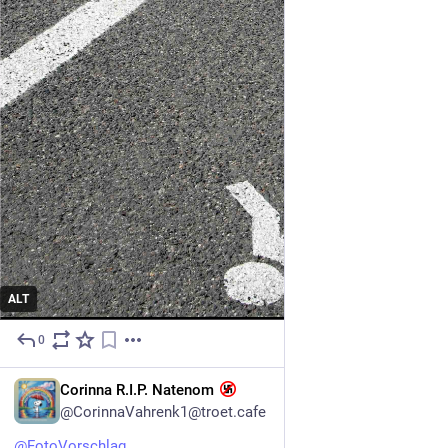
ALT
0
1h
DE
Corinna R.I.P. Natenom
@CorinnaVahrenk1@troet.cafe
@
FotoVorschlag