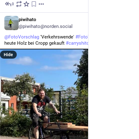
0
3h
DE
piwihato
@piwihato@norden.social
@
FotoVorschlag
 'Verkehrswende' 
#
FotoVorschlag
 Wir haben 
heute Holz bei Cropp gekauft 
#
carryshitolympics
Hide