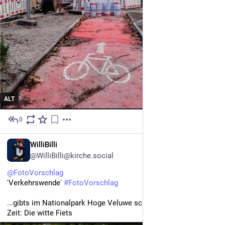
ALT
0
2h
DE
WilliBilli
@WilliBilli@kirche.social
@
FotoVorschlag
'Verkehrswende' 
#
FotoVorschlag
...gibts im Nationalpark Hoge Veluwe schon seit ganz langer 
Zeit: Die witte Fiets