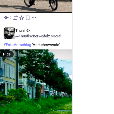
0
3h
DE
Thuni 🐟
@Thunfischer@pfalz.social
#
FotoVorschlag
 'Verkehrswende'
Hide