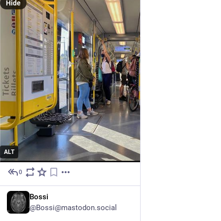
Hide
ALT
0
4h
DE
Bossi
@Bossi@mastodon.social