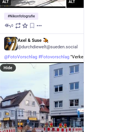
ALT
ALT
#
Nikonfotografie
0
1h
DE
Axel & Suse
@durchdiewelt@sueden.social
@
FotoVorschlag
#
Fotovorschlag
 "Verkehrswende"
Hide