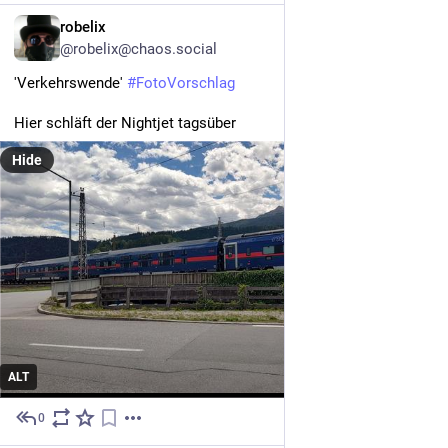
DE
robelix
@robelix@chaos.social
'Verkehrswende' 
#
FotoVorschlag
Hier schläft der Nightjet tagsüber
Hide
ALT
0
37m