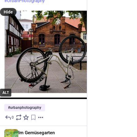
#UrbanPhotography
Hide
ALT
#
urbanphotography
0
3h
DE
Im Gemüsegarten