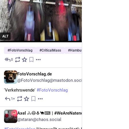
ALT
#
FotoVorschlag
#
CriticalMass
#
Hamburg
…and 4 more
0
4h
DE
FotoVorschlag.de
@FotoVorschlag@mastodon.social
'Verkehrswende' 
#
FotoVorschlag
1+
5h
DE
Axel 🚴😷🐧🐪⌨ | #WeAreNatenom
@xtaran@chaos.social