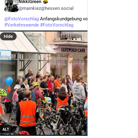
DE
NikkiGreen
@mainkiez@hessen.social
@
FotoVorschlag
 Anfangskundgebung vor einer 
#
KidicalMass
#
Verkehrswende
#
FotoVorschlag
Hide
ALT