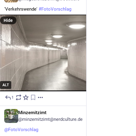
'Verkehrswende' 
#
FotoVorschlag
Hide
ALT
1
4h
DE
Minzemitzimt
@minzemitzimt@nerdculture.de
@
FotoVorschlag