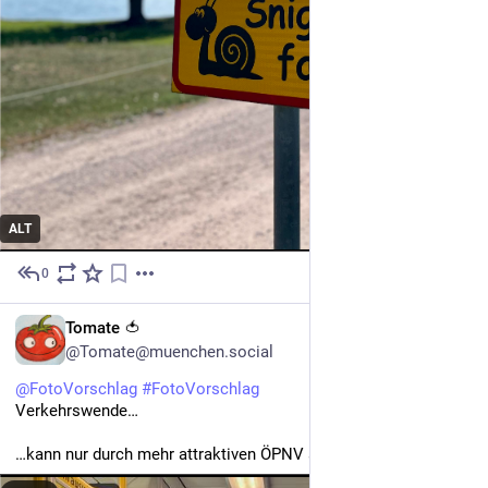
ALT
0
4h
DE
Tomate 🍅
@Tomate@muenchen.social
@
FotoVorschlag
#
FotoVorschlag
Verkehrswende…
…kann nur durch mehr attraktiven ÖPNV stattfinden!