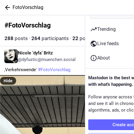
FotoVorschlag
#
FotoVorschlag
Follow hashtag
Trending
288
posts
·
264
participants
·
22
posts today
Live feeds
DE
Nicole ‘dyfa’ Britz
About
@dyfustic@muenchen.social
‚Verkehrswende' 
#
FotoVorschlag
Mastodon is the best 
Hide
with what's happening.
Follow anyone across 
and see it all in chron
algorithms, ads, or clic
Create ac