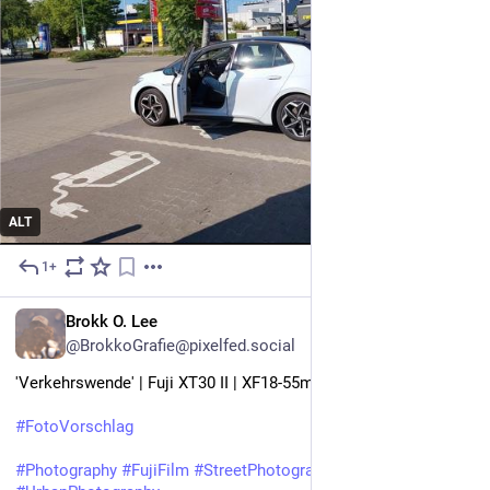
ALT
1+
3h
Brokk O. Lee
@BrokkoGrafie@pixelfed.social
'Verkehrswende' | Fuji XT30 II | XF18-55mmF2.8-4
#FotoVorschlag
#Photography
#FujiFilm
#StreetPhotography