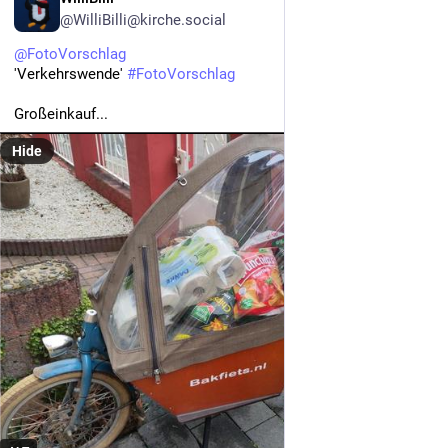
@WilliBilli@kirche.social
@
FotoVorschlag
'Verkehrswende' 
#
FotoVorschlag
Großeinkauf...
Hide