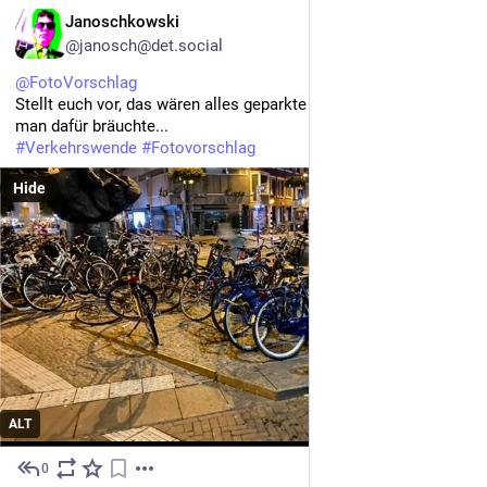
DE
Janoschkowski
@janosch@det.social
@
FotoVorschlag
Stellt euch vor, das wären alles geparkte Autos. Wie viel Platz 
man dafür bräuchte...
#
Verkehrswende
#
Fotovorschlag
Hide
ALT
0
39m