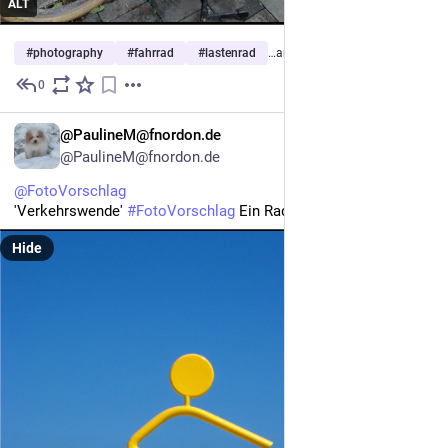
ALT
#
photography
#
fahrrad
#
lastenrad
…and 1 more
0
2h
DE
@PaulineM@fnordon.de
@PaulineM@fnordon.de
@
FotoVorschlag
'Verkehrswende' 
#
FotoVorschlag
 Ein Rad reicht!
Hide