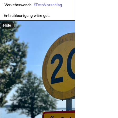
'Verkehrswende' 
#
FotoVorschlag
Entschleunigung wäre gut.
Hide