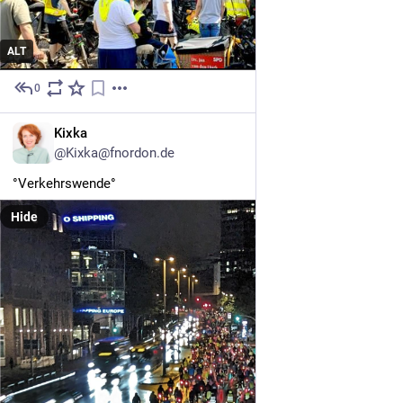
ALT
0
4h
DE
Kixka
@Kixka@fnordon.de
°Verkehrswende° 
Hide