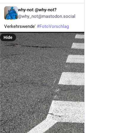
DE
why-not @why-not?
@why_not@mastodon.social
Verkehrswende' 
#
FotoVorschlag
Hide