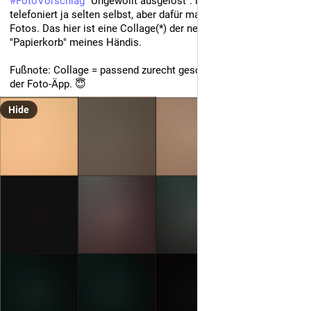
#
FotoVorschlag
 "Ungewollt ausgelöst": Meine Hosentasche 
telefoniert ja selten selbst, aber dafür macht sie umso mehr 
Fotos. Das hier ist eine Collage(*) der neusten Bilder im 
"Papierkorb" meines Händis.
Fußnote: Collage = passend zurecht geschnittener Screenshot 
der Foto-Äpp. 😇
Hide