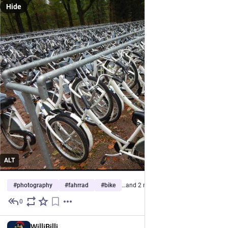
Hide
ALT
#
photography
#
fahrrad
#
bike
…and 2 more
0
2h
*
DE
WilliBilli