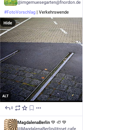
@imgemuesegarten@fnordon.de
#
FotoVorschlag
 | Verkehrswende
Hide
ALT
0
4h
DE
MagdalenaBerlin 💚 🦥 💚
@MagdalenaBerlin@troet.cafe