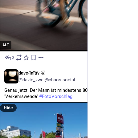
ALT
0
3h
DE
dave-ïnïtïv 🥵
@david_zwei@chaos.social
Genau jetzt. Der Mann ist mindestens 80 Jahre alt.
'Verkehrswende' 
#
FotoVorschlag
Hide