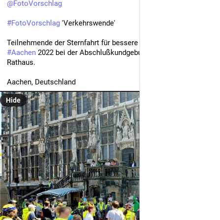
@
FotoVorschlag
#
FotoVorschlag
 'Verkehrswende'
Teilnehmende der Sternfahrt für bessere Radinfrastruktur in 
#
Aachen
 2022 bei der Abschlußkundgebung vor dem Aachener 
Rathaus.
Aachen, Deutschland
Hide