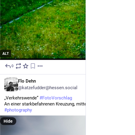
ALT
0
3h
DE
Flo Dehn
@katzefudder@hessen.social
„Verkehrswende“ 
#
FotoVorschlag
An einer starkbefahrenen Kreuzung, mitten in Köln
#
photography
Hide